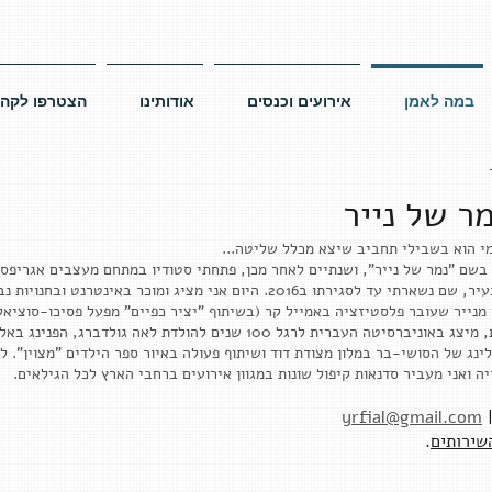
במה לאמן
אירועים וכנסים
אודותינו
הצטרפו לקהי
מר של נייר
מי הוא בשבילי תחביב שיצא מכלל שליטה...
למתחם "מעצבים בעיר" ברח' בצלאל 7 בעיר, שם נשארתי עד לסגירתו ב2016. היום אני
 מנייר שעובר פלסטיזציה באמייל קר (בשיתוף "יציר כפיים" מפעל פסיכו-סוציאל
אומנות ועיצוב, ובכללם, בשנים האחרונות, מיצג באוניברסיטה העברית לרגל 00
ינג של הסושי-בר במלון מצודת דוד ושיתוף פעולה באיור ספר הילדים "מצוין". ל
ה ואני מעביר סדנאות קיפול שונות במגוון אירועים ברחבי הארץ לכל הגילאים.
yrfial@gmail.com
שירותים
.