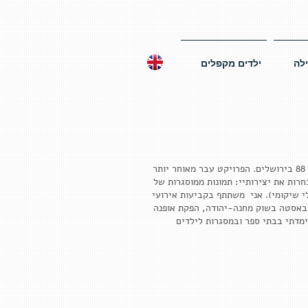
לה
ילדים מקפלים
ב-2007 הקמתי עסק של יצירות אוריגמי בשם "נמר של נייר", ושנתיים לאחר מכן, פתחתי סטודיו במתחם מעצבים אגריפס 88 בירושלים. הפרויקט עבר מאוחר יותר
 מציג ומוכר באינטרנט ובחנויות נבחרות את יצירותיי: תמונות ממוסגרות של
י שיקומי). אני משתתף בקביעות אירועי
1 שנים להולדת לאה גולדברג, הפנינג באלבאסטה בשוק מחנה-יהודה, הפקת אופנה
ימדתי בבתי ספר ובמסגרות לילדים