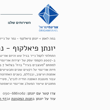
השירותים שלנו
במה לאמן
> יונתן פיאלקוף - נמר של נייר
יונתן פיאלקוף - נ
התחלתי לקפל נייר בגיל שש והיום אוריג
חיות אוריגמי על רקעים שונים ותכשיטים
עבור מעצבת האופנה הודיה לוביץ', סטייל
מחוננים שיעור המשלב אוריגמי וגיאומטרי
צרו קשר עם יו
נתן:
050-6861062
|
עוד על יונתן ב
חנות המקוונת
וב
דף ה